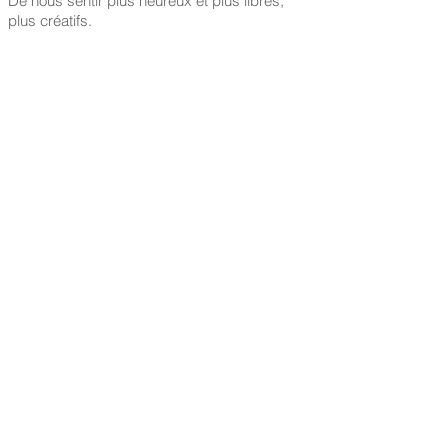
De nous sentir plus heureux et plus libres,
plus créatifs.
décider de travailler sur soi, c'est choisir
une personne formée pour nous
soutenir et nous accompagner à
cheminer vers nous même.
retour