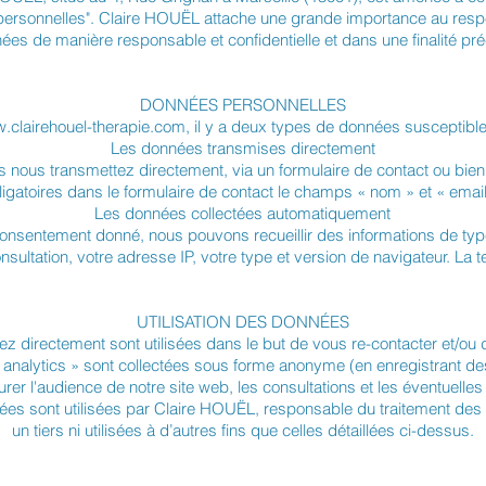
personnelles". Claire HOUËL attache une grande importance au respect
ées de manière responsable et confidentielle et dans une finalité pré
DONNÉES PERSONNELLES
.clairehouel-therapie.com
, il y a deux types de données susceptibles
Les données transmises directement
nous transmettez directement, via un formulaire de contact ou bien 
ligatoires dans le formulaire de contact le champs « nom » et « email
Les données collectées automatiquement
 consentement donné, nous pouvons recueillir des informations de type
nsultation, votre adresse IP, votre type et version de navigateur. La te
UTILISATION DES DONNÉES
 directement sont utilisées dans le but de vous re-contacter et/o
 analytics » sont collectées sous forme anonyme (en enregistrant 
rer l'audience de notre site web, les consultations et les éventuelle
nées sont utilisées par Claire HOUËL, responsable du traitement des
un tiers ni utilisées à d’autres fins que celles détaillées ci-dessus.