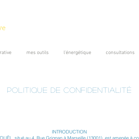
ve
rative
mes outils
l'énergétique
consultations
politique de confidentialité
INTRODUCTION
OUËL, situé au 4, Rue Grignan à Marseille (13001), est amenée à colle